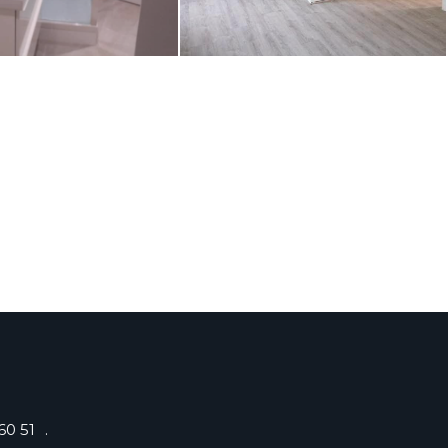
60 51
.